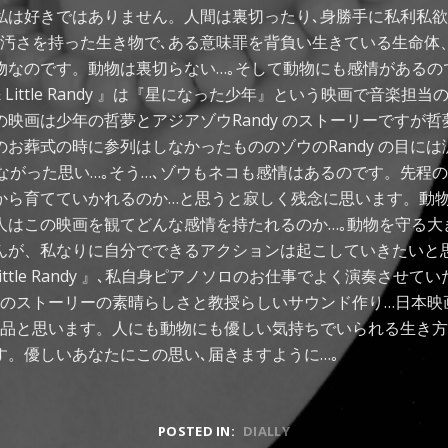
私は好きではありません。人間は裏切ったり､身勝手に私利私欲
て汚さを持った生き物で､ある意味罪を背負い生きている生命体
物なのです。動物は裏切らない…｡そして動物にも感情があるの
oy & Little Randy 』は『星になった少年』という映画で音楽
映画は少年の哲夢とアジアゾウRandy のストーリーですが
お葬式の時に参列はしなかったもののゾウのRandy の目には
のつながった思い…｡そう…､ゾウもネコも感情はあるのです。先程
から育てていかれるのか…と思うと寂しく残念に思います。動
人はこの映画を観てどんな感情を持たれるのか…｡動物を守る大
んが、私なりに自分でできるアクションは起こしていきたいと
y & Little Randy 』､私自身ピアノソロのお仕事でよく演奏さ
画のストーリーの素晴らしさと教授らしいサウンド作り…日本映
作品と思います。人にも動物にも優しい気持ちでいられる生き方
す。優しいあなたにこの思い､届きますように…｡
POSTED IN:
DIALLY