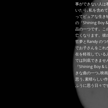
事ができない人は
いたり､私を含め
ってピュアな生き
の『Shining B
品の一つです。この
亡くなります。彼の
哲夢とRandy 
でお子さんをこれ
在を軽視している
では到底できませ
『Shining Bo
きな曲の一つ｡映
思う､素晴らしい
ふうに思う日々で