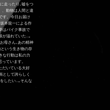
に走ったり､嘘をつ
、、動物は人間と違
です。今日お届け
担当の坂本龍一による作
哲夢はバイク事故で
涙が溢れていた…｡
のお母さん､あの精神
物という生き物の存
きな行動は私の力
思っています。
せていただいている大好
画として誇らしく
をしたい…｡そんな