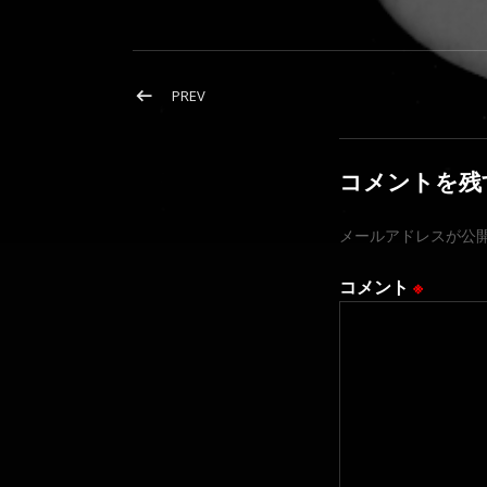
投稿ナビゲーション
POST: CLUB JAZZ …心身共に行き詰っ
PREV
コメントを残
メールアドレスが公
コメント
※