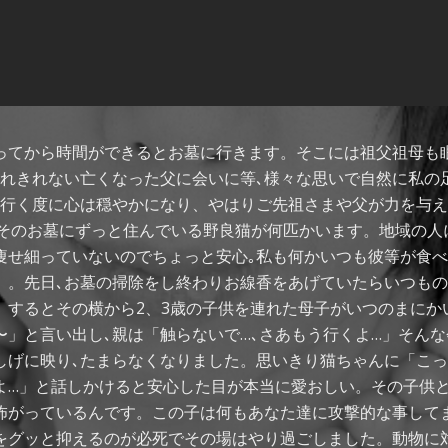
ってから時間ができるとお墓に行きます。そこには祖父祖母も
入れきれない亡くなった父に会いに等､様々な思いで自然に私の
か行く度に心は穏やかになり、やはりご先祖さまや父が力を与
、そのお墓にずっと住んでいる野良猫が何匹かいます。地域の人
痩せ細っていないのでちょっと安心｡私も何かいつも彼等が食
。。先日､お墓の掃除をし終わりお線香をあげていたらいつも
。するとその横から2、3歳の子供を連れた母子がいつのまにか
〜」と言い出し､親は「触らないで…､さあもう行くよ…」そん
しげに映り､たまらなくなりました。思いきり猫ちゃんに「こっ
よ…」と話しかけると安心した目が本当に愛おしい。その子供
怖がっているんです。この子は何もあなた達に攻撃的な事して
をグッと抑えるのが必死でその場はやり過ごしました。動物に