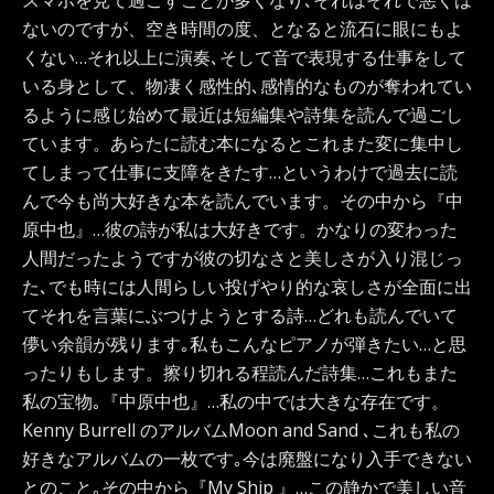
スマホを見て過ごすことが多くなり､それはそれで悪くは
ないのですが、空き時間の度、となると流石に眼にもよ
くない…それ以上に演奏､そして音で表現する仕事をして
いる身として、物凄く感性的､感情的なものが奪われてい
るように感じ始めて最近は短編集や詩集を読んで過ごし
ています。あらたに読む本になるとこれまた変に集中し
てしまって仕事に支障をきたす…というわけで過去に読
んで今も尚大好きな本を読んでいます。その中から『中
原中也』…彼の詩が私は大好きです。かなりの変わった
人間だったようですが彼の切なさと美しさが入り混じっ
た､でも時には人間らしい投げやり的な哀しさが全面に出
てそれを言葉にぶつけようとする詩…どれも読んでいて
儚い余韻が残ります｡私もこんなピアノが弾きたい…と思
ったりもします。擦り切れる程読んだ詩集…これもまた
私の宝物｡『中原中也』…私の中では大きな存在です。
Kenny Burrell のアルバムMoon and Sand ､これも私の
好きなアルバムの一枚です｡今は廃盤になり入手できない
とのこと｡その中から『My Ship 』…この静かで美しい音