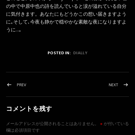
の中で中原中也の詩を読んでいると涙が溢れている自分
に気付きます。あなたにもどうかこの想い届きますよう
に｡そして､今夜も静かで穏やかな素敵な夜になりますよ
うに…｡
POSTED IN:
DIALLY
投稿ナビゲーション
POST: 藤井風『IT AIN’T OVER 』…優しく穏やかに死生観
POST:
PREV
NEXT
コメントを残す
メールアドレスが公開されることはありません。
※
が付いている
欄は必須項目です