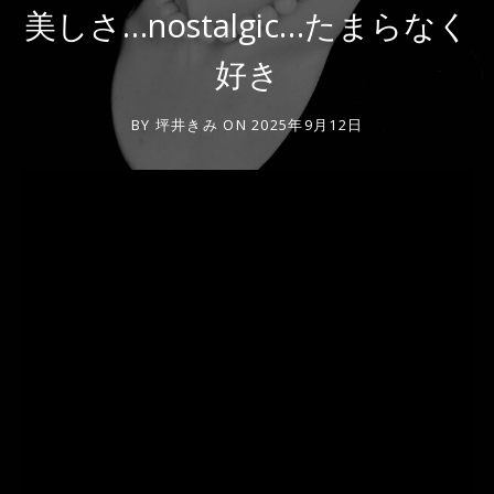
美しさ…nostalgic…たまらなく
好き
BY
坪井きみ
ON
2025年9月12日