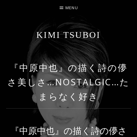
MENU
KIMI TSUBOI
名古屋のJAZZ PIANIST
『中原中也』の描く詩の儚
さ美しさ…NOSTALGIC…た
まらなく好き
『中原中也』の描く詩の儚さ