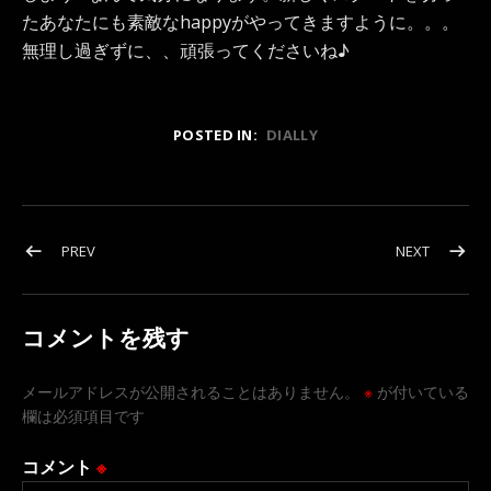
たあなたにも素敵なhappyがやってきますように。。。
無理し過ぎずに、、頑張ってくださいね♪
POSTED IN:
DIALLY
投稿ナビゲーション
POST: 静寂に浸る音楽…CHICK COREA のローズの響
POST:
PREV
NEXT
コメントを残す
メールアドレスが公開されることはありません。
※
が付いている
欄は必須項目です
コメント
※