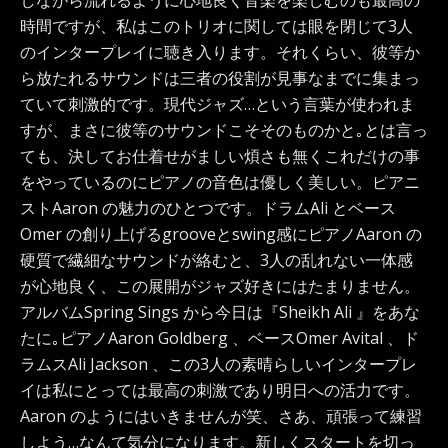
しながら流れるように心地良く音楽を楽しむのも最高の
時間ですが、私はこのトリオに関しては眼を閉じて3人
のインタープレイに聴き入ります。それくらい、彼等か
ら放たれるサウンドは三者の役割が見事なまでに集まっ
ていて刺激的です。現代ジャズ…という言葉が使われま
すが、まさに彼等のサウンドこそそのものかと｡とは言っ
ても、決してお仕着せがましい煩さも無くこれだけの事
をやっているのにピアノの音色は優しく美しい。ピアニ
ストAaron の魅力のひとつです。ドラムAli とベース
Omer の創り上げるgrooveとswing感にピアノAaron の
硬質で繊細なサウンドが絡むと、3人の乱れない一体感
が心地良く、この展開がジャズ好きにはたまりません。
アルバムSpring Sings から今日は『Sheikh Ali 』をあな
たに｡ピアノAaron Goldberg 、ベースOmer Avital 、ド
ラムスAli Jackson 、この3人の素晴らしいインタープレ
イは私にとっては最高の刺激であり明日への活力です。
Aaron のようにはいきませんが笑、さあ、頑張って練習
しよう…なんて気分になります。新しくスタートを切っ