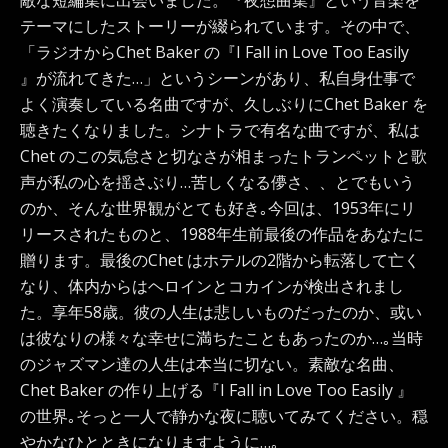
敵な短編集に出会いました。『夜想曲集』という音楽を
テーマにしたストーリーが綴られています。その中で、
「ラジオからChet Baker の『I Fall in Love Too Easily
』が流れてきた…」というシーンがあり、私自身仕事で
よく演奏している名曲ですが、久しぶりにChet Baker を
聴きたくなりました。シナトラで有名な曲ですが、私は
Chet のこの気怠さと切なさが相まったトランペットと歌
声が私の心を揺さぶり…苦しくなる儚さ、、とでもいう
のか、そんな世界観がとても好き｡今回は、1953年にリ
リースされたものと、1988年生前最後の作品をあなたに
贈ります。最後のChet はホテルの2階から転落して亡く
なり、体内からはヘロインとコカインが検出されまし
た。享年58歳。彼の人生は悲しいものだったのか、或い
は彼なりの様々な幸せに満ちたこともあったのか…｡当時
のジャズマン達の人生は本当に切ない。素敵な名曲、
Chet Baker の作り上げる『I Fall in Love Too Easily 』
の世界｡そっと一人で静かな夜に聴いてみてください。穏
やかなひとときになりますように…｡