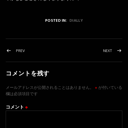
POSTED IN:
DIALLY
投稿ナビゲーション
POST: 人生、長いようで短く短いようで長い…｡カッコよく
POST:
PREV
NEXT
コメントを残す
メールアドレスが公開されることはありません。
※
が付いている
欄は必須項目です
コメント
※