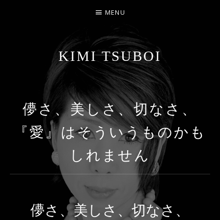
MENU
KIMI TSUBOI
名古屋のJAZZ PIANIST
儚さ、美しさ、切なさ、
『愛』はそういうものかも
しれません
儚さ、美しさ、切なさ、