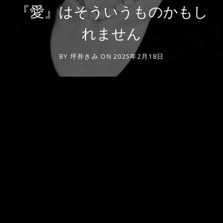
『愛』はそういうものかもし
れません
BY
坪井きみ
ON
2025年2月18日