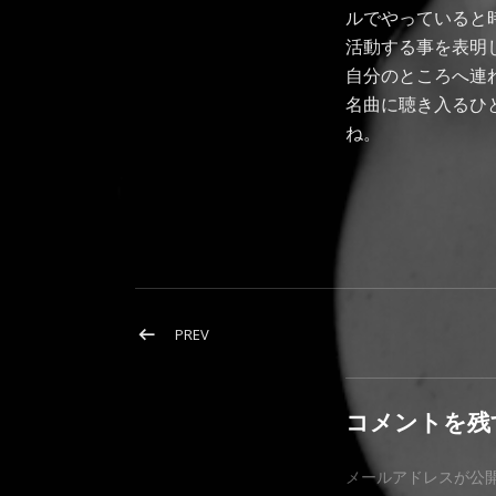
ルでやっていると
活動する事を表明してい
自分のところへ連
名曲に聴き入るひ
ね。
投稿ナビゲーション
POST: クリスマスシーズンの幸せな気分…
PREV
コメントを残
メールアドレスが公