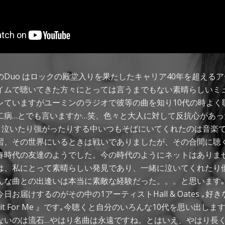
es 、このDuo はロックの殿堂入りを果たしたキャリア40年を超え
イムで聴いてきた方々にとっては言うまでもない素晴らしいミ
レていますがユーミンのラジオで彼等の曲を知り10代の時よく
二病…とでも言いますか…笑、色々と大人に対して反抗心があっ
、泣いたり強がったりする中いつもそばにいてくれたのは音楽で
習、その世界にいるときは戦いでありましたが、その合間に聴
春時代の友達のようでした。今の時代のようにネットはありま
は、私にとって素晴らしい発見であり、一緒に泣いてくれたり
んな曲との出逢いは本当に素敵な経験だった。。。と思います
お届けするのがその中の1アーティストHall & Oates ｡好
it For Me 』です｡今聴くと自分のいろんな10代を思い出し
ないのは流石…やはり名曲は永遠ですね。とはいえ、やはり長く一