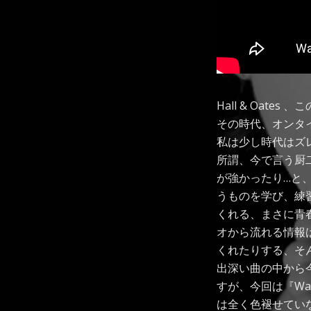
Hall & Oat
その時代、オンタ
私は少し時代はズ
所謂、今で言う厨
が強かったり…と
うものを学び、練
くれる、まさに青
オから流れる情報
くれたりする、そ
出深い曲の中から今日
すが、今回は『Wa
は全く色褪せてい