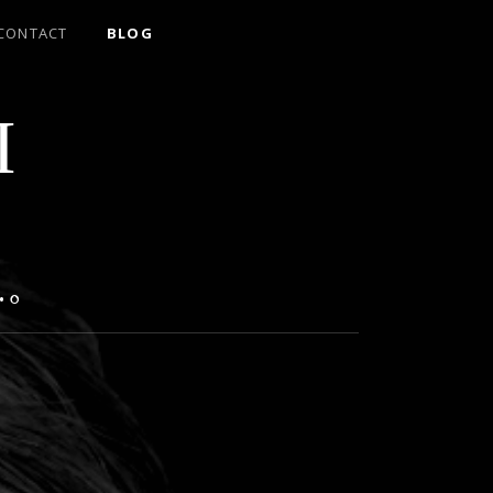
CONTACT
BLOG
I
｡
｡