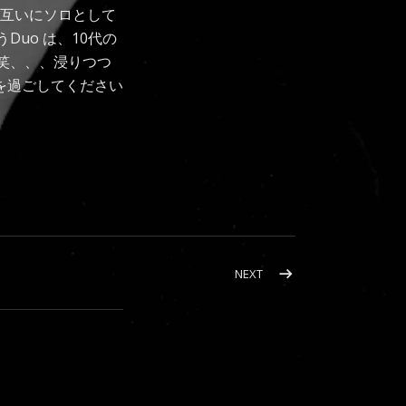
お互いにソロとして
うDuo は、10代の
笑、、、浸りつつ
を過ごしてください
POST: みんなそれぞれ
NEXT