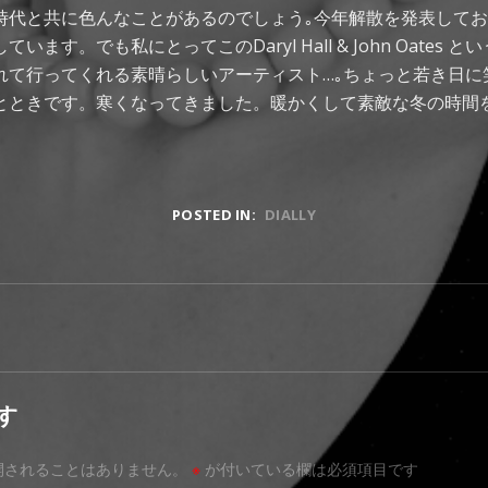
時代と共に色んなことがあるのでしょう｡今年解散を発表して
ます。でも私にとってこのDaryl Hall & John Oates とい
れて行ってくれる素晴らしいアーティスト…｡ちょっと若き日に
とときです。寒くなってきました。暖かくして素敵な冬の時間
POSTED IN:
DIALLY
なんか嬉しいね｡
す
開されることはありません。
※
が付いている欄は必須項目です