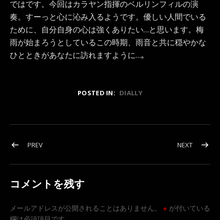
ではです。今回はカラヤン指揮のベルリンフィルの演
奏。すーっと心に沁み入るようです。優しい人間でいる
ために、自分自身の心は強くありたい…と思います。梅
雨が始まろうとしているこの時期、雨音と共に穏やかな
ひとときがあなたに訪れますように…｡
POSTED IN:
DIALLY
投稿ナビゲーション
POST: 名演…！に刺激される時…｡
POST:
PREV
NEXT
コメントを残す
メールアドレスが公開されることはありません。
※
が付いている
欄は必須項目です