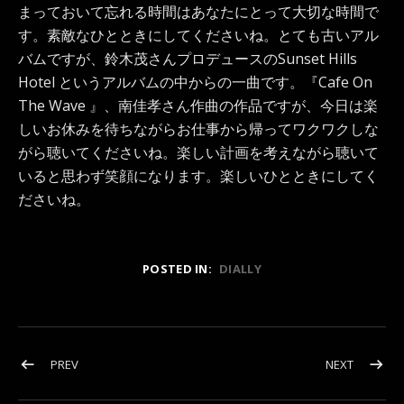
まっておいて忘れる時間はあなたにとって大切な時間で
す。素敵なひとときにしてくださいね。とても古いアル
バムですが、鈴木茂さんプロデュースのSunset Hills
Hotel というアルバムの中からの一曲です。『Cafe On
The Wave 』、南佳孝さん作曲の作品ですが、今日は楽
しいお休みを待ちながらお仕事から帰ってワクワクしな
がら聴いてくださいね。楽しい計画を考えながら聴いて
いると思わず笑顔になります。楽しいひとときにしてく
ださいね。
POSTED IN:
DIALLY
投稿ナビゲーション
POST: 優しさ溢れる『人』でいよう…｡
POST: 2
PREV
NEXT