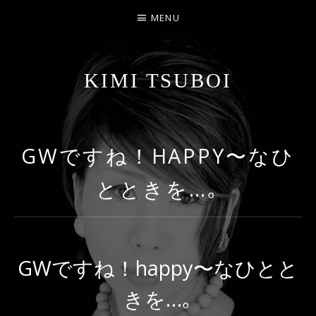
MENU
KIMI TSUBOI
名古屋のJAZZ PIANIST
GWですね！HAPPY〜なひ
とときを…｡
GWですね！happy〜なひとと
きを…｡