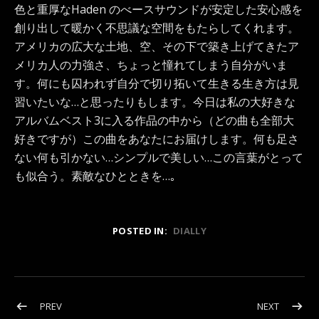
色と重厚なHaden のべースサウンドが安定した安心感を
創り出して暖かく不思議な空間をもたらしてくれます。
アメリカの広大な土地、空、その下で築き上げてきたア
メリカ人の力強さ、ちょっと憧れてしまう自分がいま
す。何にも囚われず自分で切り拓いて生きる生き方は見
習いたいな…と思ったりもします。今日は私の大好きな
アルバムベスト3に入る作品の中から（どの曲も全部大
好きですが）この曲をあなたにお届けします。何も足さ
ない何も引かない…シンプルで美しい…この言葉がとって
も似合う。素敵なひとときを…｡
POSTED IN:
DIALLY
投稿ナビゲーション
POST: 優しく強く…｡
POST: 2
PREV
NEXT