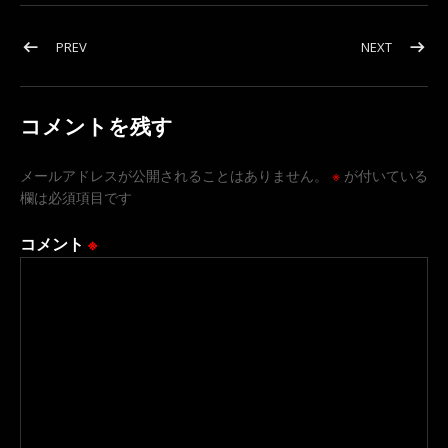
投稿ナビゲーション
POST: 暑い夏こそこれ…！熱いサウンドです｡
POST: 2
PREV
NEXT
コメントを残す
メールアドレスが公開されることはありません。
※
が付いている
欄は必須項目です
コメント
※