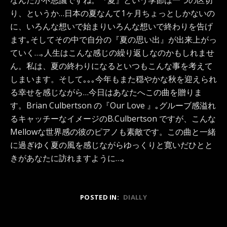
なんだか不思議ですね。『夏』という季節は一つの区切
り、というか…日本の夏なんて1ヶ月ちょっとしかないの
に、いろんな想いで始まりいろんな想いで終わりを告げ
ます｡そしてその中で自分の『夏の思い出』が出来上がっ
ていく…｡人生はこんな感じの繰り返しなのかもしれませ
ん。私は、夏の終わりになるといつもこんな事を考えて
しまいます。そして｡｡｡今年もまた穏やかな秋を迎えられ
る幸せを感じながら…今日はあなたへこの曲を贈りま
す。Brian Culbertson の『Our Love 』｡グルーブ感溢れ
るキャッチーなイメージのB.Culbertson ですが、こんな
Mellowな世界感の彼のピアノも素敵です。この曲と一緒
に過ぎゆく夏の風を感じながらゆっくりと寛いだひとと
きがあなたに訪れますように…｡
POSTED IN:
DIALLY