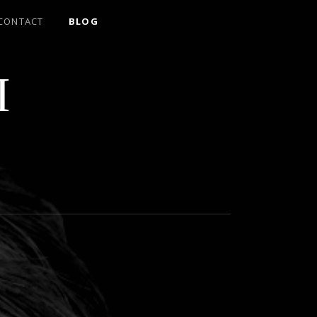
CONTACT
BLOG
I
！