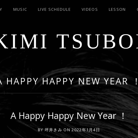
Y
MUSIC
LIVE SCHEDULE
VIDEOS
LESSON
KIMI TSUBO
A HAPPY HAPPY NEW YEAR 
A Happy Happy New Year ！
BY
坪井きみ
ON
2022年1月4日