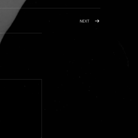
POST: 寒い冬、午後の温
NEXT