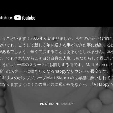
とうございます！2022年が始まりました。今年のお正月は雪
な中でも、こうして新しく年を迎える事ができた事に感謝する
があるでしょう。辛くて涙することもあるかもしれません。幸
で、でもそれだからこそ自分自身の人生…｡あなたらしく過ごし
に…！一年のスタートにお贈りする曲です。Matt Bianco の『O
新年のスタートに聴きたくなるhappyなサウンドが最高です。
なイギリスのポップグループMatt Bianco の世界感に酔いし
りますように！この曲と共に私からあなたへ…『A Happy New
POSTED IN:
DIALLY