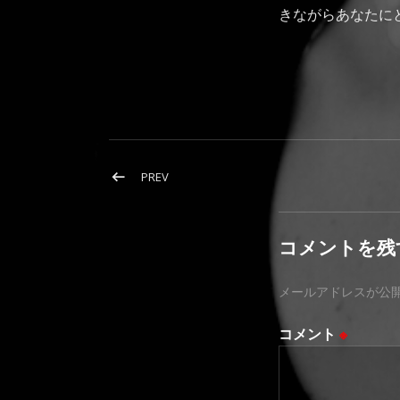
きながらあなたに
投稿ナビゲーション
POST: クラプトンを聴きながら…
PREV
コメントを残
メールアドレスが公
コメント
※