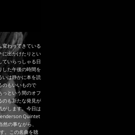
ん変わってきている
チに出かけたりとい
していらっしゃる日
りした午後の時間を
るいは静かに本を読
るのもいいもので
あっという間のオフ
るのも新たな発見が
気がします。今日は
son Quintet
さは当然の事ながら、
ます。この名曲を聴