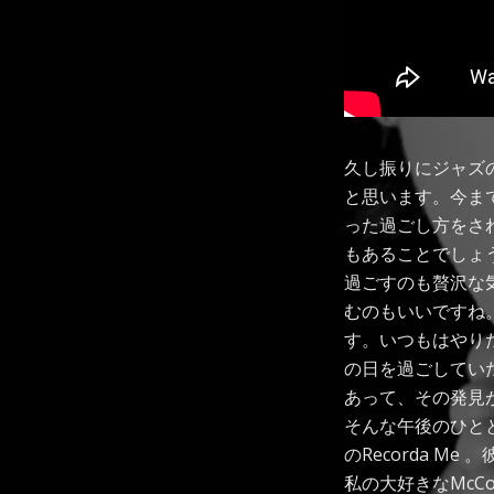
久し振りにジャズ
と思います。今ま
った過ごし方をさ
もあることでしょ
過ごすのも贅沢な
むのもいいですね
す。いつもはやり
の日を過ごしてい
あって、その発見
そんな午後のひととき
のRecorda M
私の大好きなMcC