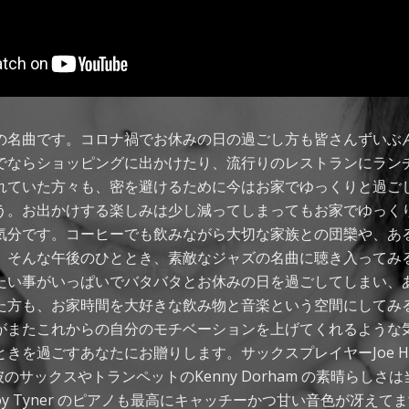
の名曲です。コロナ禍でお休みの日の過ごし方も皆さんずいぶ
でならショッピングに出かけたり、流行りのレストランにラン
れていた方々も、密を避けるために今はお家でゆっくりと過ご
う。お出かけする楽しみは少し減ってしまってもお家でゆっく
気分です。コーヒーでも飲みながら大切な家族との団欒や、あ
。そんな午後のひととき、素敵なジャズの名曲に聴き入ってみ
たい事がいっぱいでバタバタとお休みの日を過ごしてしまい、
た方も、お家時間を大好きな飲み物と音楽という空間にしてみ
がまたこれからの自分のモチベーションを上げてくれるような
を過ごすあなたにお贈りします。サックスプレイヤーJoe Hender
e 。彼のサックスやトランペットのKenny Dorham の素晴らし
oy Tyner のピアノも最高にキャッチーかつ甘い音色が冴えて