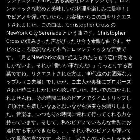
ランドスクエア41Fにある素敵なレストランです。ロマ
ンティックな眺めと美味しいお料理を楽しみに是非！）
でピアノを弾いていたら、お客様からこの曲をリクエス
トされました。この曲は、Christopher Cross の
NewYork City Serenade という曲です。Christopher
Cross の澄みきった声がぴったり合う素敵な曲です。サ
ビのところ歌詞なんて本当にロマンティックな言葉で
す。「月とNewYorkの間に捉えられたらもう恋に落ちる
しかないよ。それが1番いい事なんだ…」うっとりする言
葉ですね。リクエストされた方は、40代位のお洒落なカ
ップル（ご夫婦）でしたが、ご主人が奥様にプロポーズ
された時にもしかしたら聴いていた、想いでの曲かもし
れませんね。その時間に私のピアノでタイムトリップし
て頂けたら嬉しいなぁと思いながら演奏をお贈りしまし
た。音楽は、いつもその時間に連れて行ってくれる力を
持っています。そして、私のピアノでいろんな世界にお
連れする事ができたら、、、それが私のピアノを弾いて
いて最高の喜びです。今日は、皆さんのいらっしゃるそ