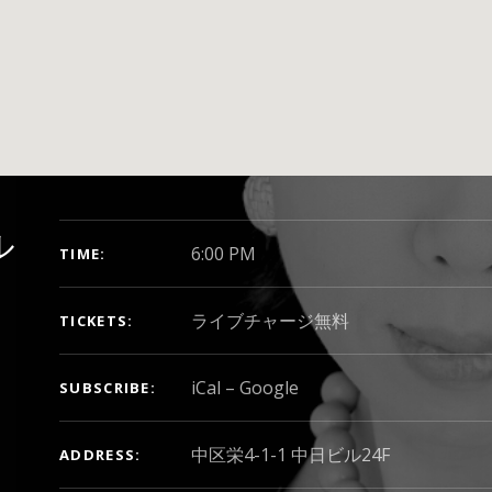
GIG DETAILS
ル
6:00 PM
TIME
ライブチャージ無料
TICKETS
iCal
Google
SUBSCRIBE
ADDRESS