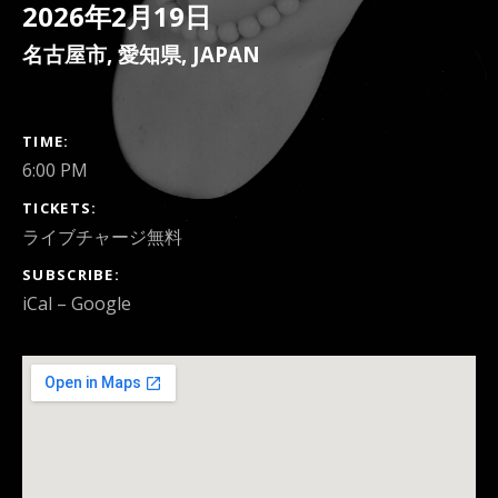
2026年2月19日
名古屋市
,
愛知県
,
JAPAN
GIG DETAILS
TIME
6:00 PM
TICKETS
ライブチャージ無料
SUBSCRIBE
iCal
Google