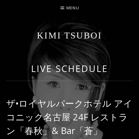
MENU
KIMI TSUBOI
名古屋のJAZZ PIANIST
LIVE SCHEDULE
ザ•ロイヤルパークホテル アイ
コニック名古屋 24F レストラ
ン「春秋」& Bar「蒼」