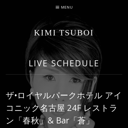
MENU
KIMI TSUBOI
名古屋のJAZZ PIANIST
LIVE SCHEDULE
ザ•ロイヤルパークホテル アイ
コニック名古屋 24F レストラ
ン「春秋」& Bar「蒼」