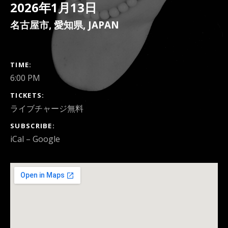
2026年1月13日
名古屋市
,
愛知県
,
JAPAN
GIG DETAILS
TIME
6:00 PM
TICKETS
ライブチャージ無料
SUBSCRIBE
iCal
Google