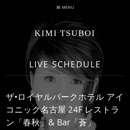
MENU
KIMI TSUBOI
名古屋のJAZZ PIANIST
LIVE SCHEDULE
ザ•ロイヤルパークホテル アイ
コニック名古屋 24F レストラ
ン「春秋」& Bar「蒼」