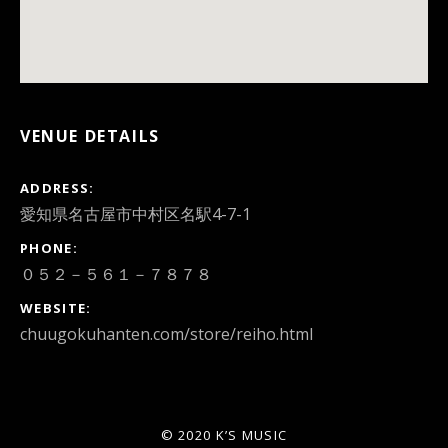
VENUE DETAILS
ADDRESS
PHONE
０５２－５６１－７８７８
WEBSITE
chuugokuhanten.com/store/reiho.html
© 2020 K’S MUSIC