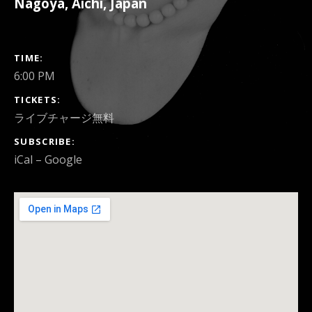
Nagoya
,
Aichi
,
Japan
GIG DETAILS
TIME
6:00 PM
TICKETS
ライブチャージ無料
SUBSCRIBE
iCal
Google