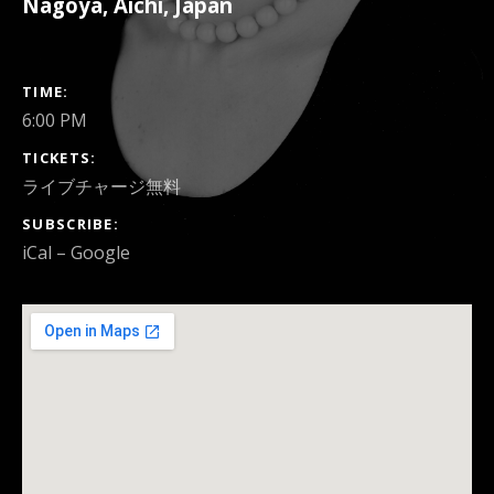
Nagoya
,
Aichi
,
Japan
GIG DETAILS
TIME
6:00 PM
TICKETS
ライブチャージ無料
SUBSCRIBE
iCal
Google