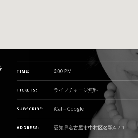
GIG DETAILS
ラ
6:00 PM
TIME
ライブチャージ無料
TICKETS
iCal
Google
SUBSCRIBE
ADDRESS