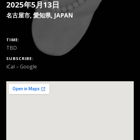
2025年5月13日
名古屋市
,
愛知県
,
JAPAN
GIG DETAILS
TIME
TBD
SUBSCRIBE
iCal
Google