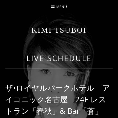
MENU
KIMI TSUBOI
名古屋のJAZZ PIANIST
LIVE SCHEDULE
ザ•ロイヤルパークホテル ア
イコニック名古屋 24F レス
トラン「春秋」& Bar「蒼」