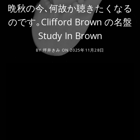
晩秋の今､何故か聴きたくなる
のです｡Clifford Brown の名盤
Study In Brown
BY
坪井きみ
ON
2025年11月28日