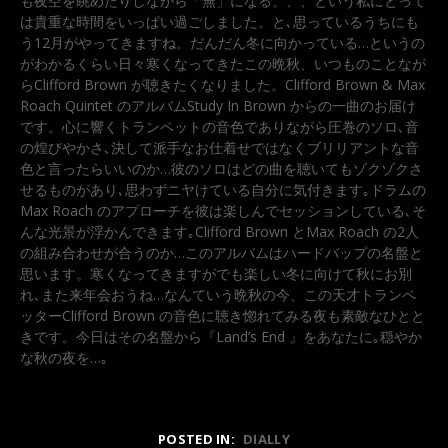
も夜空を眺めたりしながら「無」になる、、、という私にとって
は貴重な時間をいっぱい過ごしました。と､思っているうちにも
う12月がやってきますね。だんだん冬に向かっている…というの
がわかるくらい日々寒くなってきたこの晩秋、いつものことなが
らClifford Brown が聴きたくなりました。Clifford Brown & Max
Roach Quintet のアルバムStudy In Brown からの一曲のお届け
です。心に響くトランペットの音色でありながら圧巻のソロ､音
の煌びやかさ､決して派手なお仕着せではなくブリリアントな音
色と言ったらいいのか…彼のソロはどの曲を聴いてもゾクゾクさ
せるものがあり､思わずニヤけている自分に気付きます｡ドラムの
Max Roach のアプローチを彼は楽しんでセッションしている､そ
んな光景が浮かんできます｡Clifford Brown とMax Roach の2人
の組み合わせが合うのか…このアルバムはハードバップの名盤と
思います。寒くなってきますがでも楽しい冬に向けて秋にお別
れ､また来年会おうね…なんていう晩秋の今、この天才トランペ
ッターClifford Brown の音色に聴き惚れてみる夜も素敵なひとと
きです。今日はその名盤から『Land’s End 』をあなたに｡穏やか
な秋の夜を…｡
POSTED IN:
DIALLY