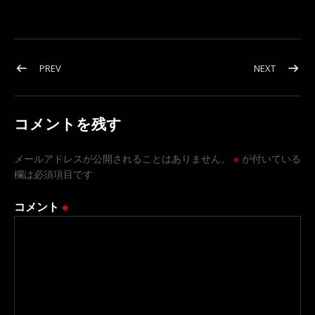
投稿ナビゲーション
POST: 車から生まれるストーリー､クリスマスのHAPPY SONGの一曲『
POST
PREV
NEXT
コメントを残す
メールアドレスが公開されることはありません。
※
が付いている
欄は必須項目です
コメント
※