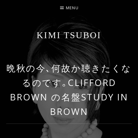
MENU
KIMI TSUBOI
名古屋のJAZZ PIANIST
晩秋の今､何故か聴きたくな
るのです｡CLIFFORD
BROWN の名盤STUDY IN
BROWN