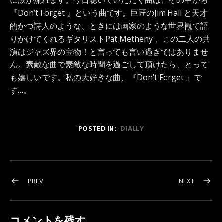
に涙が流れます。今日聴いていただく曲は、その中から
『Don’t Forget 』という曲です。巨匠のJim Hall と天才
的かつ詩人のような、ときには画家のような世界観で語
りかけてくれるギタリストPat Metheny 、この二人の共
演はジャズ界の宝物！と言っても言い過ぎではありませ
ん。素敵な曲で素敵な時間を過ごして頂けたら、とって
も嬉しいです。私の大好きな曲、『Don’t Forget 』で
す…。
POSTED IN:
DIALLY
投稿ナビゲーション
POST: 昼下がりのコーヒータイムには…
POST: 
PREV
NEXT
コメントを残す